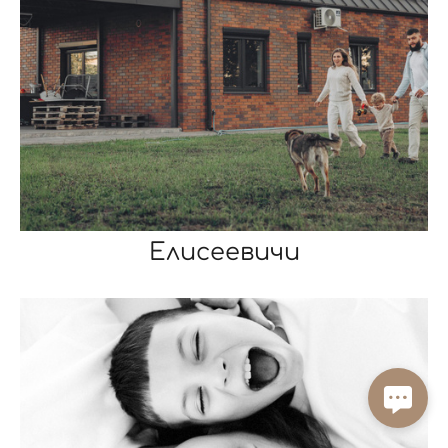
Елисеевичи