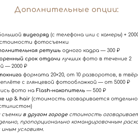
Дополнительные опции:
большой
видеоряд
(с телефона или с камеры) + 200
к стоимости фотосъемки
полнительная ретушь
одного кадра — 300 ₽
оренный срок отдачи
лучших фото в течение 2
й — 2000 ₽
токнига
формата 20×20, от 10 разворотов, в твё
еплёте с глянцевой фотообложкой — от 5000 ₽
пись фото на
Flash-накопитель
— 500 ₽
e up & hair
(стоимость оговаривается отдельно
 стилистом)
я съемки
в другом городе
стоимость оговаривае
дельно, пропорционально командировочным расх
 иным условиям.