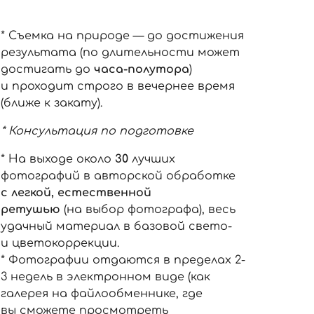
* Съемка на природе — до достижения
результата (по длительности может
достигать до
часа-полутора
)
и проходит строго в вечернее время
(ближе к закату).
* Консультация по подготовке
* На выходе около
30
лучших
фотографий в авторской обработке
с легкой, естественной
ретушью
(на выбор фотографа), весь
удачный материал в базовой свето-
и цветокоррекции.
* Фотографии отдаются в пределах 2-
3 недель в электронном виде (как
галерея на файлообменнике, где
вы сможете просмотреть