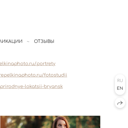
ЛИКАЦИИ
ОТЗЫВЫ
elkinaphoto.ru/portrety
repelkinaphoto.ru/fotostudii
RU
prirodnye-lokatsii-bryansk
EN