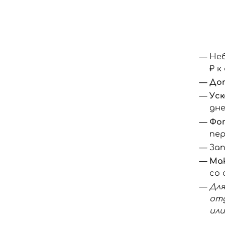
Не
₽ 
До
Уск
дне
Фо
пер
За
Mak
со
Дл
от
или