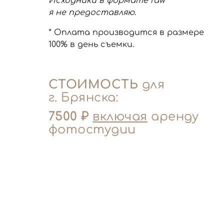
Исходники в формате raw
я не предоставляю.
* Оплата производится в размере
100% в день съемки.
СТОИМОСТЬ
для
г. Брянска:
7500 ₽
включая
аренду
фотостудии