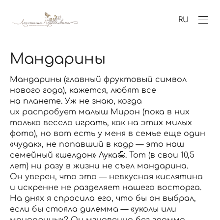
RU
Мандарины
Мандарины (главный фруктовый символ
нового года), кажется, любят все
на планете. Уж не знаю, когда
их распробует малыш Мирон (пока в них
только весело играть, как на этих милых
фото), но вот есть у меня в семье еще один
«чудак», не попавший в кадр — это наш
семейный «шелдон» Лука🤪. Тот (в свои 10,5
лет) ни разу в жизни не съел мандарина.
Он уверен, что это — невкусная кислятина
и искренне не разделяет нашего восторга.
На днях я спросила его, что бы он выбрал,
если бы стояла дилемма — «уколы или
мандарины»? Он мгновенно без грамма