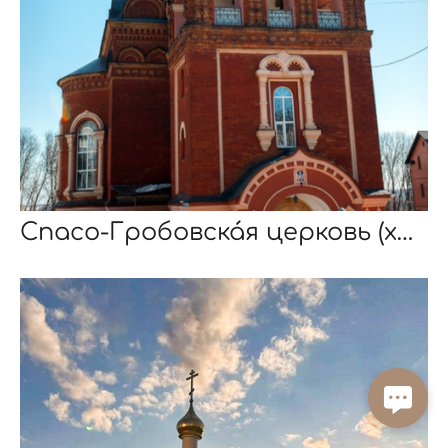
Спасо-Гробовска́я церковь (храм Спаса Преображения)