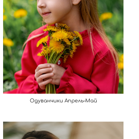
Одуванчики Апрель–Май