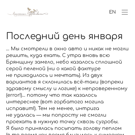
EN
Последний день января
… Мы смотрели в окно авто и никак не могли
решить, куда ехать. С утра вновь всю
Брянщину замело, небо казалось сплошной
серой пеленой (ни о какой фактуре
не приходилось и мечтать). Из двух
вариантов я склонилась всё-таки (вопреки
здравому смыслу и логике) к непроверенному
(error!)… потому что так казалось
интереснее (вот горбатого могила
исправит!). Тем не менее, интрига
не удалась — мы попросту не смогли
проехать в нужную точку сквозь сугробы.
Я было принялась посыпать голову пеплом
(в то время как время близилось к сумеркам,