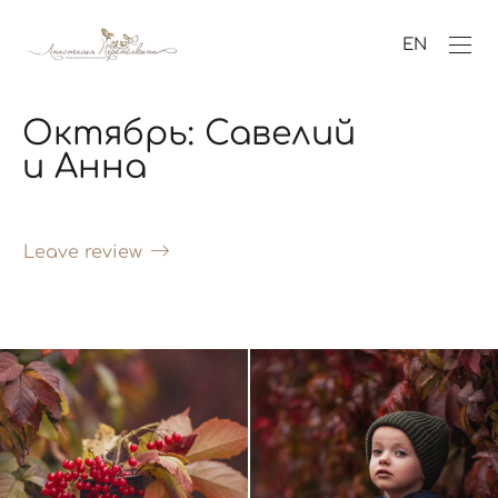
EN
Октябрь: Савелий
и Анна
Leave review